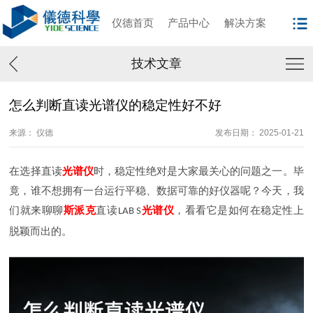
仪德首页
产品中心
解决方案
技术文章
怎么判断直读光谱仪的稳定性好不好
来源： 仪德
发布日期： 2025-01-21
在选择直读
光谱仪
时，稳定性绝对是大家最关心的问题之一。毕
竟，谁不想拥有一台运行平稳、数据可靠的好仪器呢？今天，我
们就来聊聊
斯派克
直读
光谱仪
，看看它是如何在稳定性上
LAB S
脱颖而出的。