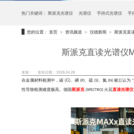
热门关键词：
斯派克光谱仪
光谱仪
手持式光谱仪
手
您的位置：
首页
资讯频道
仪德新闻
斯派克直
>
>
>
斯派克直读光谱仪M
来源：
发布日期： 2026.04.28
(C)
在金属材料检测中，碳
、磷
、硫
、氮
被公认为
(P)
(S)
(N)
“
性导致检测难度极高。德国
斯派克
火花
直读光谱仪
(SPECTRO)