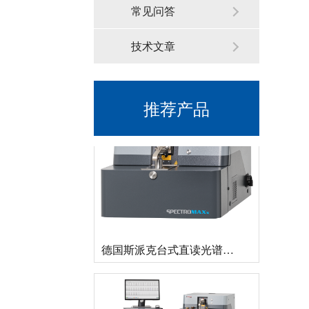
常见问答
技术文章
新品速递 | 德国斯派克推出新一代 SPECTRO xSORT XHH04
推荐产品
德国斯派克台式直读光谱仪SPECTRO MAXx 电弧/火花OES金属分析仪