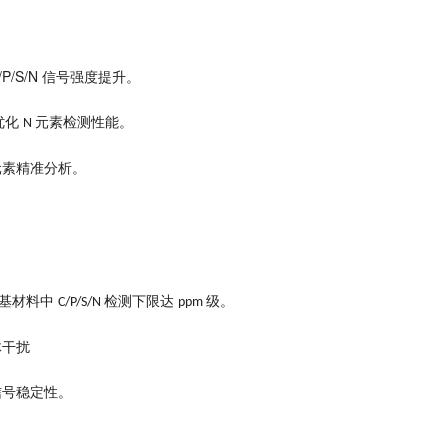
/P/S/N
。
信号强度提升
。
优化
元素检测性能
N
。
元素精准分析
。
基材料中
检测下限达
级
C/P/S/N
ppm
体干扰
。
信号稳定性