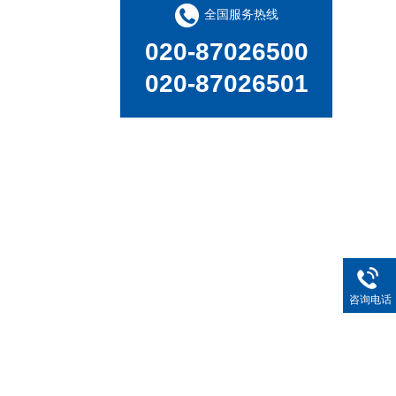
全国服务热线
020-87026500
020-87026501
新品速递 | 德国斯派克推出新一代 SPECTRO xSORT XHH04
咨询电话
德国斯派克台式直读光谱仪SPECTRO MAXx 电弧/火花OES金属分析仪