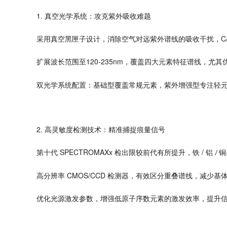
1.
真空光学系统：攻克紫外吸收难题
C
采用真空黑匣子设计，消除空气对远紫外谱线的吸收干扰，
120-235nm
扩展波长范围至
，覆盖四大元素特征谱线，尤其
双光学系统配置：基础型覆盖常规元素，紫外增强型专注轻
2.
高灵敏度检测技术：精准捕捉痕量信号
SPECTROMAXx
有所
/
第十代
检出限较前代
提升，铁
铝
铜
/
CMOS/CCD
高分辨率
检测器，有效区分重叠谱线，减少基
优化光源激发参数，增强低原子序数元素的激发效率，提升