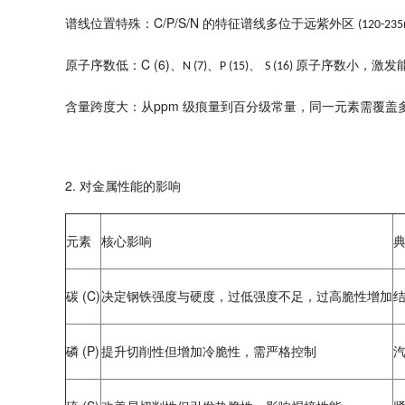
C/P/S/N
谱线位置特殊：
的特征谱线多位于远紫外区
(120-23
C (6)
原子序数低：
、
、
、
原子序数小，激发
N (7)
P (15)
S (16)
ppm
含量跨度大：从
级痕量到百分级常量，同一元素需覆盖
2.
对金属性能的影响
元素
核心影响
(C)
碳
决定钢铁强度与硬度，过低强度不足，过高脆性增加
(P)
磷
提升切削性但增加冷脆性，需严格控制