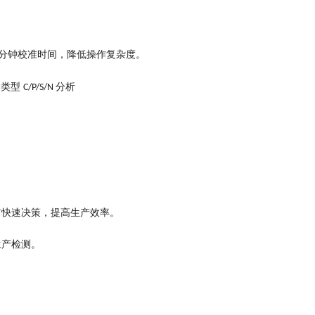
。
分钟校准时间，降低操作复杂度
金类型
分析
C/P/S/N
。
前快速决策，提高生产效率
。
生产检测