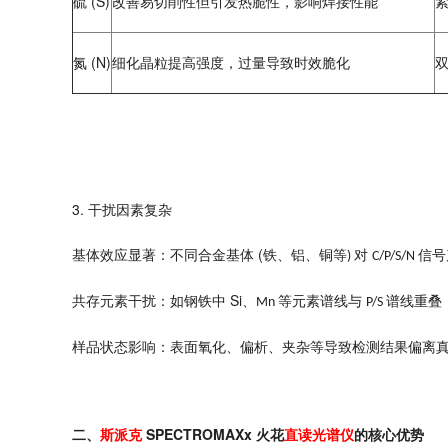
(S)
硫
改善易切削性但引发热脆性，影响焊接性能
(N)
氮
细化晶粒提高强度，过量导致时效脆化
3.
干扰因素复杂
(
基体效应显著：不同合金基体
铁、铝、铜等
对
信号
)
C/P/S/N
Si
共存元素干扰：如钢铁中
、
等元素谱线与
谱线重叠
Mn
P/S
样品状态影响：表面氧化、偏析、夹杂等导致检测结果偏离
SPECTROMAXx
二、
斯派克
火花
直读光谱仪
的核心优势