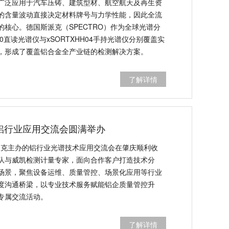
广泛应用于汽车压铸、建筑型材、航空航天及再生资
的含量波动直接决定材料牌号与力学性能，因此全流
核心。德国斯派克（SPECTRO）作为全球光谱分
0直读光谱仪与xSORTXHH04手持光谱仪分别覆盖实
，形成了覆盖铝合金全产业链的检测解决方案。
了解详情
6铝行业应用交流会圆满举办
斯派克主办的铝行业光谱技术应用交流会在肇庆顺利收
队与威凯检测计量专家，面向合作客户打造技术分
场景，聚焦设备运维、质量管控、场景化应用等行业
度沟通桥梁，以专业技术服务赋能铝企质量管控升
专属交流活动。
了解详情