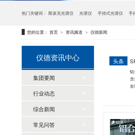
热门关键词：
斯派克光谱仪
光谱仪
手持式光谱仪
手
日立CMI730多功能分析测量仪
您的位置：
首页
资讯频道
仪德新闻
>
>
仪德资讯中心
头条
S
铝
集团要闻
含
全
行业动态
新品速递 | 德国斯派克推出新一代 SPECTRO xSORT XHH04
综合新闻
常见问答