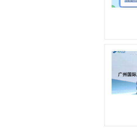
日立CMI730多功能分析测量仪
新品速递 | 德国斯派克推出新一代 SPECTRO xSORT XHH04