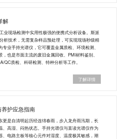
详解
前工业现场检测中实用性极强的便携式分析设备。斯派
荧光分析技术，无需复杂样品预处理，可实现现场秒级精
为专业手持光谱仪，它可覆盖金属质检、环境检测、
景，也是市面主流的废旧金属回收、PMI材料鉴别、
QA/QC质检、科研检测、特种分析等工作。
了解详情
与养护应急指南
东更是自清明起历经连绵春雨，步入龙舟雨汛期，长
温、高湿、闷热状态。手持光谱仪与直读光谱仪作为
器、电路主板等核心元件对湿度、温度极其敏感，潮