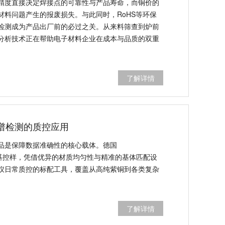
精度直接决定焊接点的可靠性与产品寿命，而铜价的
材料问题产生的报废损失。与此同时，RoHS等环保
检测成为产品出厂前的必过之关。从来料筛查到炉前
分析技术正在帮助电子材料企业在成本与品质的双重
了解详情
光谱检测的质控应用
品是保障数据准确性的核心载体。德国
C系列铜基控样，凭借优异的材质均匀性与精准的基体匹配设
谱仪日常质控的标配工具，覆盖从高纯紫铜到各类复杂
了解详情