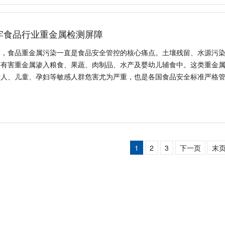
牢食品行业重金属检测屏障
桌，食品重金属污染一直是食品安全管控的核心痛点。土壤残留、水源污
等有害重金属渗入粮食、果蔬、肉制品、水产及婴幼儿辅食中。这类重金
老人、儿童、孕妇等敏感人群危害尤为严重，也是各国食品安全标准严格
1
2
3
下一页
末