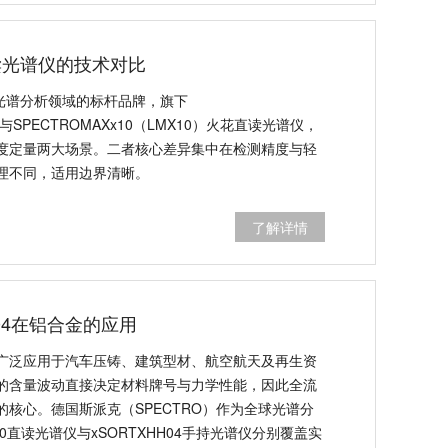
读光谱仪的技术对比
球光谱分析领域的标杆品牌，旗下
RF与SPECTROMAXx10（LMX10）火花直读光谱仪，
度定量两大场景。二者核心差异集中在检测精度与轻
理不同，适用边界清晰。
了解详情
HH04在铝合金的应用
广泛应用于汽车压铸、建筑型材、航空航天及再生资
的含量波动直接决定材料牌号与力学性能，因此全流
核心。德国斯派克（SPECTRO）作为全球光谱分
0直读光谱仪与xSORTXHH04手持光谱仪分别覆盖实