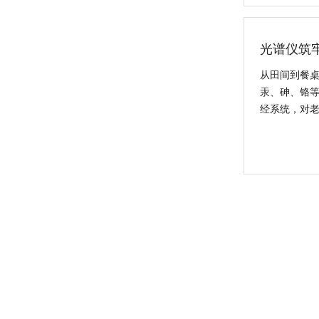
光谱仪筑
从田间到餐
汞、砷、铬
经系统，对
德国斯派克台式直读光谱仪SPECTRO MAXx 电弧/火花OES金属分析仪