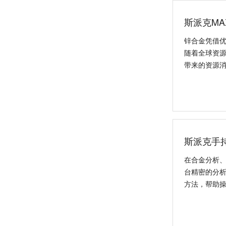
斯派克MA
锌合金凭借
随着全球资
带来的资源
日立CMI730多功能分析测量仪
斯派克手
在合金分析、
台精密的分析
方法，帮助
新品速递 | 德国斯派克推出新一代 SPECTRO xSORT XHH04