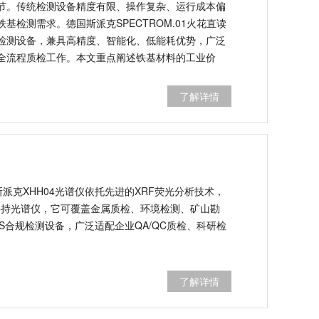
节。传统检测设备精度有限、操作复杂、运行成本偏
基检测需求。德国斯派克SPECTROM.01火花直读
检测设备，兼具高精度、智能化、低能耗优势，广泛
全流程质检工作。本文重点阐述铁基材料的工业价
OM.01设备的核心优势与行业应用价值。
了解详情
详解
前工业现场检测中实用性极强的便携式分析设备。斯派
荧光分析技术，无需复杂样品预处理，可实现现场秒级精
为专业手持光谱仪，它可覆盖金属质检、环境检测、
景，也是市面主流的废旧金属回收、PMI材料鉴别、
QA/QC质检、科研检测、特种分析等工作。
了解详情