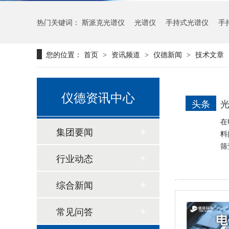
新品速递 | 德国斯派克推出新一代 SPECTRO xSORT XHH04
热门关键词：
斯派克光谱仪
光谱仪
手持式光谱仪
手
您的位置：
首页
资讯频道
仪德新闻
技术文章
>
>
>
仪德资讯中心
头条
光
在
集团要闻
料
筛
德国斯派克台式直读光谱仪SPECTRO MAXx 电弧/火花OES金属分析仪
行业动态
综合新闻
常见问答