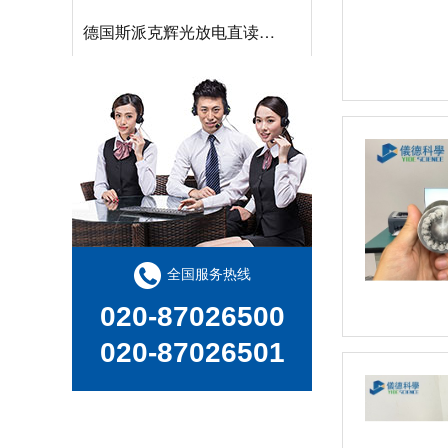
德国斯派克辉光放电直读光谱仪 GDA750/GDA550
日立EA1280 台式荧光光谱仪，XRF分析仪
全国服务热线
020-87026500
020-87026501
日立EA1000AIII 台式X射线荧光光谱仪，台式XRF荧光分析仪