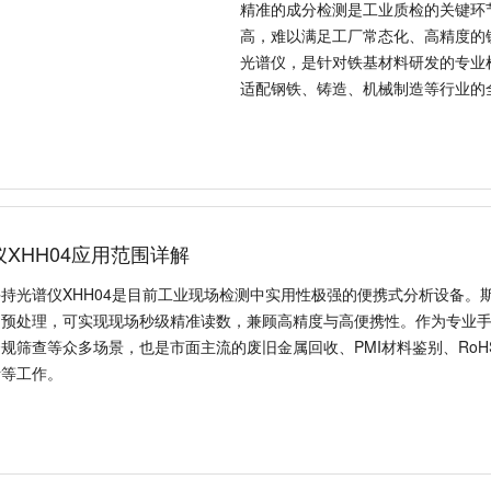
精准的成分检测是工业质检的关键环
高，难以满足工厂常态化、高精度的铁
光谱仪，是针对铁基材料研发的专业
适配钢铁、铸造、机械制造等行业的
值、品类特点，并详细介绍SPECTR
手持光谱仪XHH04应用范围
德国斯派克手持光谱仪XHH04是目
克XHH04光谱仪依托先进的XRF
准读数，兼顾高精度与高便携性。作
矿山勘探、消费品合规筛查等众多场
RoHS合规检测设备，广泛适配企业