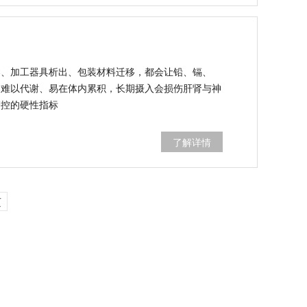
染、加工器具析出、包装材料迁移，都会让铅、镉、
属难以代谢、易在体内累积，长期摄入会损伤肝肾与神
管控的硬性指标
了解详情
页