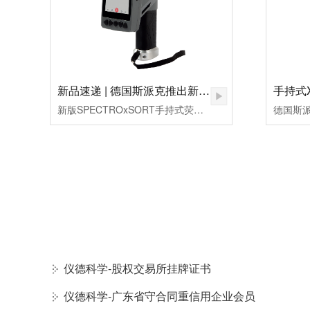
新品速递 | 德国斯派克推出新一代 SPECTRO xSORT XHH04
新版SPECTROxSORT手持式荧光（ED-XRF）光谱仪是德国斯派克分析仪器公司结合自身对行业应用的透彻领悟和现场金属测量领域的丰富经验，厚积薄发打造的一款创新型便携式荧光光谱分析仪。集一系列实用功能和创新设计为一身，在大幅提高用户的分析速度、保证易用性和操作便利性的同时，保持了德国制造的优异分析性能。
仪德科学-股权交易所挂牌证书
仪德科学-广东省守合同重信用企业会员