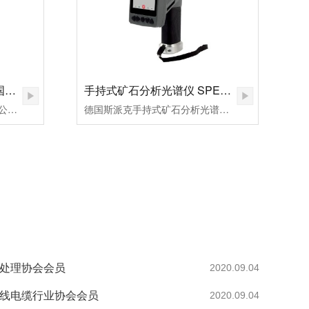
手持式合金分析光谱仪 德国斯派克 SPECTRO xSORT
手持式矿石分析光谱仪 SPECTRO xSORT 德国斯派克
xSORT是德国斯派克分析仪器公司新开发的具有超高速元素分析能力的手持式X荧光光谱仪，可满足多种金属基体材料以及土壤，塑胶，矿石等多种复杂材料的光谱化学成分分析需要。以其无与伦比的分析速度，媲美实验室级的分析精度和便于操作的特点为同类型手持式光谱分析仪设立了新的标准。在大多数应用场合，如金属牌号鉴别......
德国斯派克手持式矿石分析光谱仪SPECTROxSORT可广泛应用于普查、详查的各过程，追踪矿化异常，扩展勘查范围。可大大减少送回实验室样品检测的数量，从而节约运输和分析费用。
热处理协会会员
2020.09.04
电线电缆行业协会会员
2020.09.04