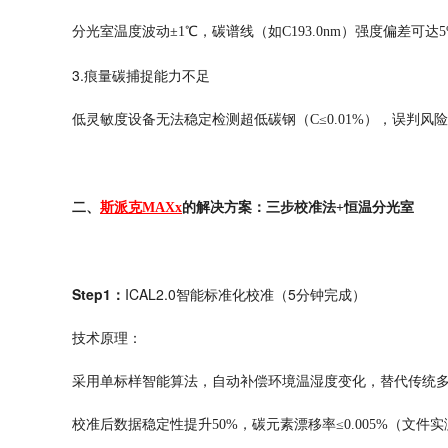
分光室温度波动
±1℃，碳谱线（如C193.0nm）强度偏差可
3.痕量碳捕捉能力不足
低灵敏度设备无法稳定检测超低碳钢（
C≤0.01%），误判风
二、
斯派克
MAXx
的解决方案：三步校准法
+恒温分光室
Step1：
ICAL2.0智能标准化校准（5分钟完成）
技术原理：
采用单标样智能算法，自动补偿环境温湿度变化，替代传统
校准后数据稳定性提升
50%，碳元素漂移率≤0.005%（文件