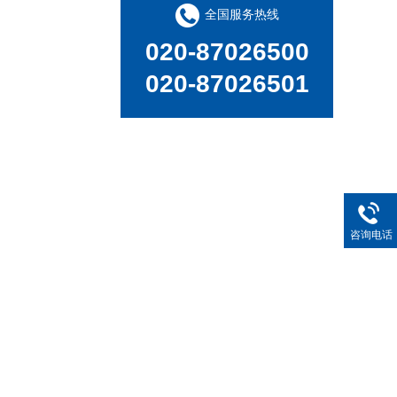
全国服务热线
020-87026500
新品速递 | 德国斯派克推出新一代 SPECTRO xSORT XHH04
020-87026501
咨询电话
德国斯派克台式直读光谱仪SPECTRO MAXx 电弧/火花OES金属分析仪