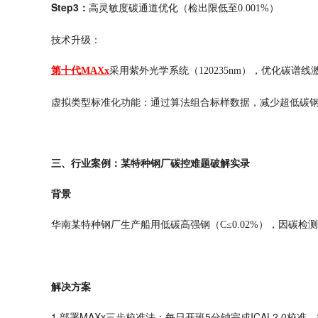
Step3：
高灵敏度碳通道优化（检出限低至
0.001%）
技术升级：
第十代
MAXx
采用紫外光学系统（
120235nm），优化碳谱
虚拟类型标准化功能：通过算法组合标样数据，减少超低碳
三、行业案例：某特种钢厂碳控难题破解实录
背景
华南某特种钢厂生产船用低碳高强钢（
C≤0.02%），因碳
解决方案
1.部署MAXx三步校准法：每日开班5分钟完成ICAL2.0校