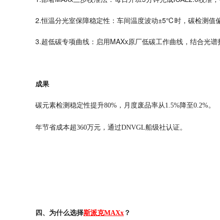
2.恒温分光室保障稳定性：车间温度波动±5℃时，碳检测值偏差
3.超低碳专项曲线：启用MAXx原厂低碳工作曲线，结合光
成果
碳元素检测稳定性提升
80%，月度废品率从1.5%降至0.2%。
年节省成本超
360万元，通过DNVGL船级社认证。
四、为什么选择
？
斯派克
MAXx