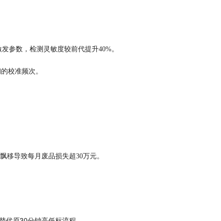
线激发参数，检测灵敏度较前代提升40%。
钢的校准频次。
检测飘移导致每月废品损失超30万元。
准，替代原30分钟高低标流程。