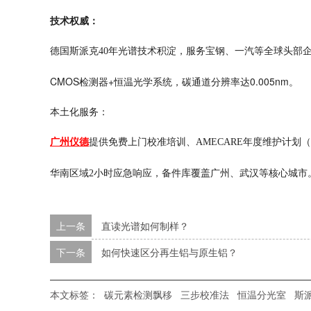
技术权威：
德国斯派克
40年光谱技术积淀，服务宝钢、一汽等全球头部
CMOS检测器+恒温光学系统，碳通道分辨率达0.005nm。
本土化服务：
广州仪德
提供免费上门校准培训、
AMECARE年度维护计
华南区域
2小时应急响应，备件库覆盖广州、武汉等核心城市
上一条
直读光谱如何制样？
下一条
如何快速区分再生铝与原生铝？
本文标签：
碳元素检测飘移
三步校准法
恒温分光室
斯派