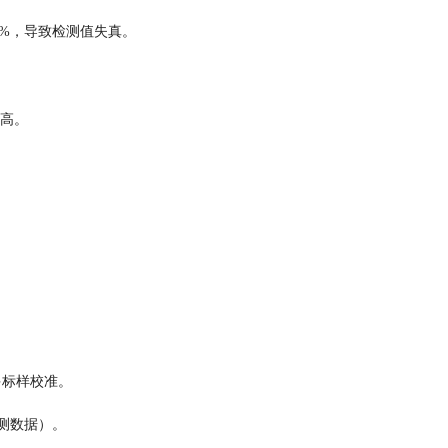
达5%，导致检测值失真。
险高。
多标样校准。
实测数据）。