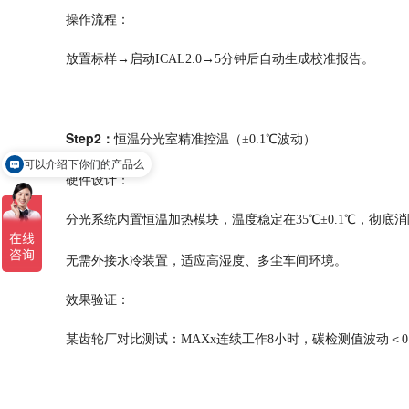
操作流程：
放置标样
→启动ICAL2.0→5分钟后自动生成校准报告。
Step2：
可以介绍下你们的产品么
恒温分光室精准控温（
±0.1℃波动）
你们是怎么收费的呢
硬件设计：
分光系统内置恒温加热模块，温度稳定在
35℃±0.1℃，彻
无需外接水冷装置，适应高湿度、多尘车间环境。
效果验证：
某齿轮厂对比测试：
MAXx连续工作8小时，碳检测值波动＜0.