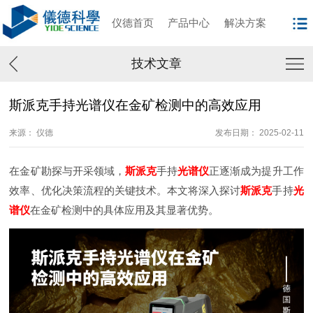
仪德首页
产品中心
解决方案
技术文章
斯派克手持光谱仪在金矿检测中的高效应用
来源： 仪德
发布日期： 2025-02-11
在金矿勘探与开采领域，
斯派克
手持
光谱仪
正逐渐成为提升工作
效率、优化决策流程的关键技术。本文将深入探讨
斯派克
手持
光
谱仪
在金矿检测中的具体应用及其显著优势。