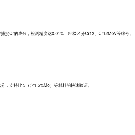
准捕捉
Cr
的
成分
，检测精度达
0.01%
，轻松区分
Cr12
、
Cr12MoV
等牌号。
成分
，支持
H13
（含
1.5%Mo
）等材料的快速验证。