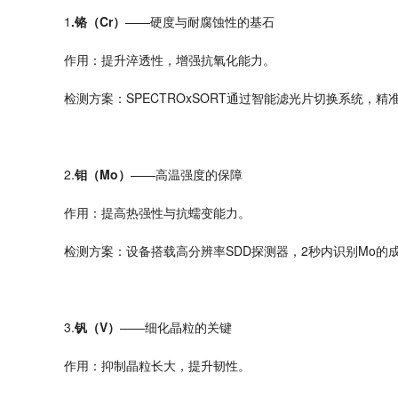
1
.
铬（
Cr
）
——硬度与耐腐蚀性的基石
作用：提升淬透性，增强抗氧化能力。
检测方案：
SPECTROxSORT
通过智能滤光片切换系统，精
2.
钼（
Mo
）
——高温强度的保障
作用：提高热强性与抗蠕变能力。
检测方案：设备搭载高分辨率
SDD
探测器，
2
秒内识别
Mo
的
3.
钒（
V
）
——细化晶粒的关键
作用：抑制晶粒长大，提升韧性。