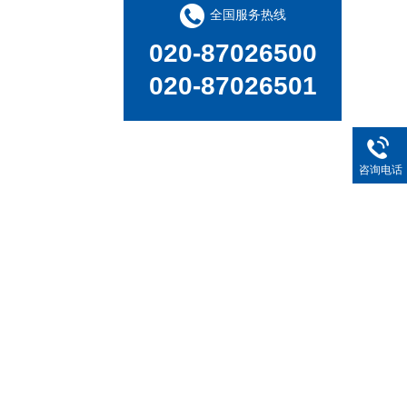
全国服务热线
新品速递 | 德国斯派克推出新一代 SPECTRO xSORT XHH04
020-87026500
020-87026501
咨询电话
德国斯派克台式直读光谱仪SPECTRO MAXx 电弧/火花OES金属分析仪