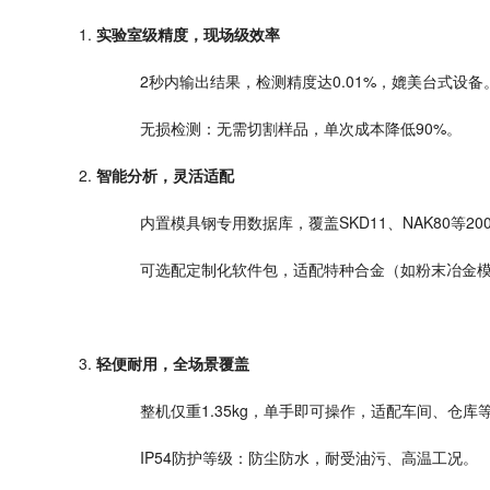
1.
实验室级精度，现场级效率
2
秒内输出结果，检测精度达
0.01%
，媲美台式设备
无损检测：无需切割样品，单次成本降低
90%
。
2.
智能分析，灵活适配
内置模具钢专用数据库，覆盖
SKD11
、
NAK80
等
20
可选配定制化软件包，适配特种合金（如粉末冶金
3.
轻便耐用，全场景覆盖
整机仅重
1.35kg
，单手即可操作，适配车间、仓库
IP54
防护等级：防尘防水，耐受油污、高温工况。