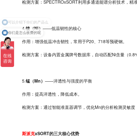
检测方案：
SPECTROxSORT
利用多通道能谱分析技术，精
4
.
镍（
Ni
）
——低温韧性的核心
你们是怎么收费的呢
作用：增强低温冲击韧性，常用于
P20
、
718
等预硬钢。
检测方案：设备内置金属牌号数据库，自动匹配
Ni
含量（
0.8
5.
锰（
Mn
）
——淬透性与强度的平衡
作用：提高淬透性，降低成本。
检测方案：通过智能准直器调节，优化
Mn
的
分析
检测灵敏度
斯派克
xSORT
的三大核心优势