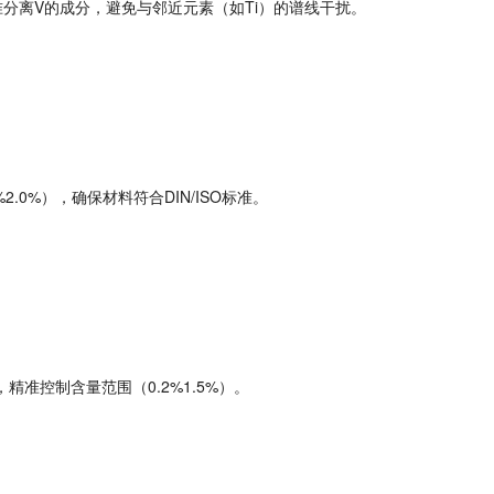
准分离
V
的
成分
，避免与邻近元素（如
Ti
）的谱线干扰。
%2.0%
），确保材料符合
DIN/ISO
标准。
，精准控制含量范围（
0.2%1.5%
）。