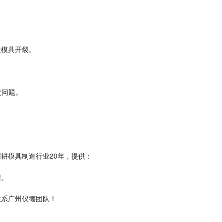
致模具开裂。
次问题。
深耕模具制造行业
20
年，提供：
程。
联系广州仪德团队！