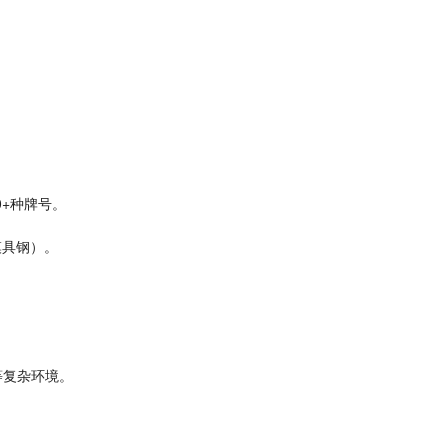
。
0+
种牌号。
模具钢）。
等复杂环境。