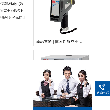
上高温档加热(数
热到完全排除各种
原子吸收分光光度计
新品速递 | 德国斯派克推出新一代 SPECTRO xSORT XHH04
咨询电话
德国斯派克台式直读光谱仪SPECTRO MAXx 电弧/火花OES金属分析仪