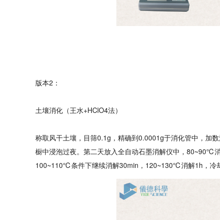
版本2：
土壤消化（王水+HClO4法）
称取风干土壤，目筛0.1g，精确到0.0001g于消化管中，加数滴
橱中浸泡过夜。第二天放入全自动石墨消解仪中，80~90℃消解30mi
100~110℃条件下继续消解30min，120~130℃消解1