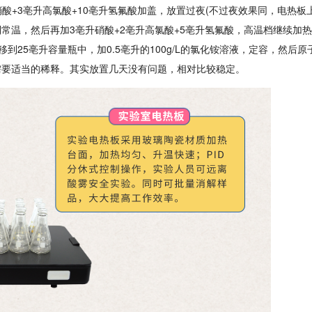
升硝酸+3亳升高氯酸+10亳升氢氟酸加盖，放置过夜(不过夜效果同，电热板
却到常温，然后再加3亳升硝酸+2亳升高氯酸+5亳升氢氟酸，高温档继续加
移到25亳升容量瓶中，加0.5亳升的100g/L的氯化铵溶液，定容，然后
需要适当的稀释。其实放置几天没有问题，相对比较稳定。