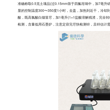
准确称取0.5克土壤品(过0.15mm筛于四氟坩埚中，加7亳
显的控制温度300〜350度1小时，去盖，加热到近干，冷
酸，既高氯酸白烟冒尽，加1亳升(1+1盐酸溶解残渣，完全转
检测，含量低用石墨炉，注意定容完尽快检测锌，且锌估计