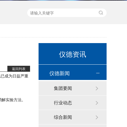
新品速递 | 德国斯派克推出新一代 SPECTRO xSORT XHH04
仪德资讯
返回列表
仪德新闻
也已成为日益严重
集团要闻
德国斯派克台式直读光谱仪SPECTRO MAXx 电弧/火花OES金属分析仪
消解实验方法。
行业动态
综合新闻