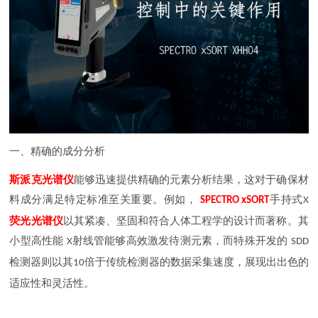
一、精确的成分分析
斯派克
光谱仪
能够迅速提供精确的元素分析结果，这对于确保材
料成分满足特定标准至关重要。例如，
手持式
SPECTRO xSORT
X
荧光光谱仪
以其紧凑、坚固和符合人体工程学的设计而著称。其
小型高性能
射线管能够高效激发待测元素，而特殊开发的
X
SDD
检测器则以其
倍于传统检测器的数据采集速度，展现出出色的
10
适应性和灵活性。