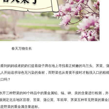
春天万物生长
能看到妈妈或者奶奶们提着袋子蹲在地上寻找着正鲜嫩的马兰头、荠菜、
代人开始追求绿色无污染的食材，而野菜也从青黄不接时才勉强入口的粗
入口吗？
水芹三种野菜的90个样品中的重金属铅、镉、砷、汞的含量进行检测，并
一项测定北京地区苜蓿、苦菜、蒲公英、车前草、荠菜五种常见野菜的重金
都是野菜的重金属含量超标。