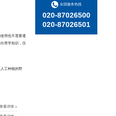
全国服务热线
新品速递 | 德国斯派克推出新一代 SPECTRO xSORT XHH04
020-87026500
020-87026501
的使用也不需要遵
物分类学知识，仅
德国斯派克台式直读光谱仪SPECTRO MAXx 电弧/火花OES金属分析仪
买人工种植的野
查看详情 +