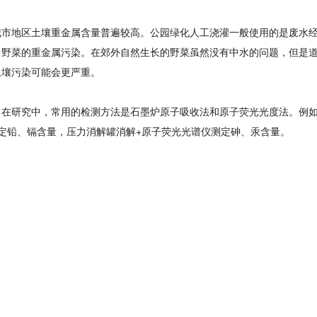
城市地区土壤重金属含量普遍较高。公园绿化人工浇灌一般使用的是废水
中野菜的重金属污染。在郊外自然生长的野菜虽然没有中水的问题，但是
土壤污染可能会更严重。
。在研究中，常用的检测方法是石墨炉原子吸收法和原子荧光光度法。例
定铅、镉含量，压力消解罐消解+原子荧光光谱仪测定砷、汞含量。