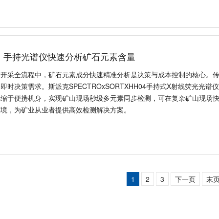
值、品类特点，并详细介绍SPECTR
：手持光谱仪快速分析矿石元素含量
与开采全流程中，矿石元素成分快速精准分析是决策与成本控制的核心。
即时决策需求。斯派克SPECTROxSORTXHH04手持式X射线荧光
浓缩于便携机身，实现矿山现场秒级多元素同步检测，可在复杂矿山现场
环境，为矿业从业者提供高效检测解决方案。
1
2
3
下一页
末