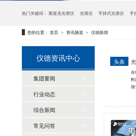
热门关键词：
斯派克光谱仪
光谱仪
手持式光谱仪
手
新品速递 | 德国斯派克推出新一代 SPECTRO xSORT XHH04
您的位置：
首页
资讯频道
仪德新闻
>
>
仪德资讯中心
头条
光
在
集团要闻
料
筛
行业动态
德国斯派克台式直读光谱仪SPECTRO MAXx 电弧/火花OES金属分析仪
综合新闻
常见问答
德国斯派克落地式直读光谱仪SPECTROMAXx 电弧/火花OES金属分析仪