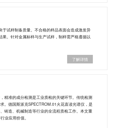
决于试样制备质量。不合格的样品表面会造成激发异
结果。针对金属标样与生产试样，制样需严格遵循以
了解详情
材料成分检测专业利器
料，其成分配比直接决定材料性能与工业产品质量，
节。传统检测设备精度有限、操作复杂、运行成本偏
基检测需求。德国斯派克SPECTROM.01火花直读
检测设备，兼具高精度、智能化、低能耗优势，广泛
全流程质检工作。本文重点阐述铁基材料的工业价