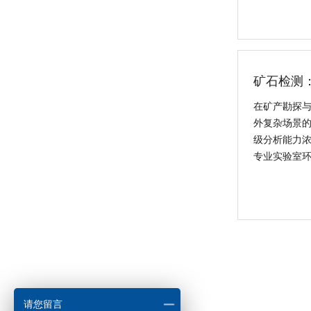
新品速递 | 德国斯派克推出新一代 SPECTRO xSORT XHH04
矿石检测
在矿产勘探
外复杂场景的
级分析能力
专业实验室
德国斯派克台式直读光谱仪SPECTRO MAXx 电弧/火花OES金属分析仪
德国斯派克落地式直读光谱仪SPECTROMAXx 电弧/火花OES金属分析仪
请您留言