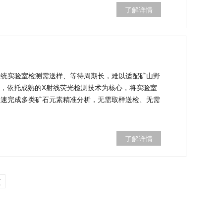
OM.01设备的核心优势与行业应用价值。
了解详情
传统实验室检测需送样、等待周期长，难以适配矿山野
光谱仪，依托成熟的X射线荧光检测技术为核心，将实验室
快速完成多类矿石元素精准分析，无需取样送检、无需
了解详情
页