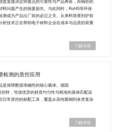
精度直接决定焊接点的可靠性与产品寿命，而铜价的
材料问题产生的报废损失。与此同时，RoHS等环保
检测成为产品出厂前的必过之关。从来料筛查到炉前
分析技术正在帮助电子材料企业在成本与品质的双重
了解详情
光谱检测的质控应用
品是保障数据准确性的核心载体。德国
C系列铜基控样，凭借优异的材质均匀性与精准的基体匹配设
谱仪日常质控的标配工具，覆盖从高纯紫铜到各类复杂
了解详情