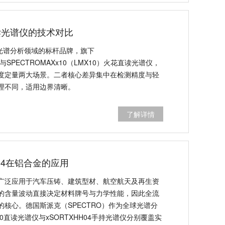
读光谱仪的技术对比
球光谱分析领域的标杆品牌，旗下
RF与SPECTROMAXx10（LMX10）火花直读光谱仪，
度定量两大场景。二者核心差异集中在检测精度与轻
理不同，适用边界清晰。
了解详情
HH04在铝合金的应用
广泛应用于汽车压铸、建筑型材、航空航天及再生资
的含量波动直接决定材料牌号与力学性能，因此全流
核心。德国斯派克（SPECTRO）作为全球光谱分
0直读光谱仪与xSORTXHH04手持光谱仪分别覆盖实