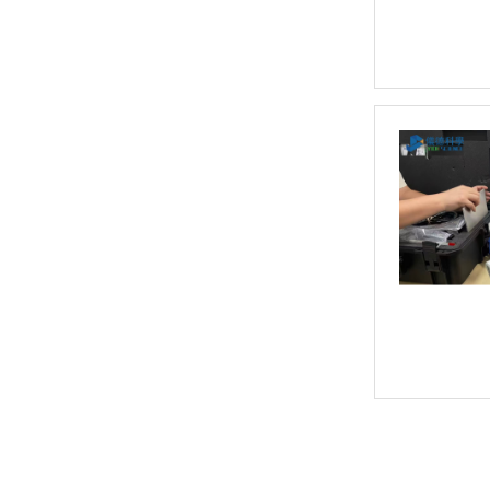
日立CMI730多功能分析测量仪
新品速递 | 德国斯派克推出新一代 SPECTRO xSORT XHH04