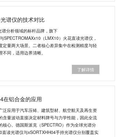
读光谱仪的技术对比
球光谱分析领域的标杆品牌，旗下
RF与SPECTROMAXx10（LMX10）火花直读光谱仪，
度定量两大场景。二者核心差异集中在检测精度与轻
理不同，适用边界清晰。
了解详情
HH04在铝合金的应用
广泛应用于汽车压铸、建筑型材、航空航天及再生资
的含量波动直接决定材料牌号与力学性能，因此全流
核心。德国斯派克（SPECTRO）作为全球光谱分
0直读光谱仪与xSORTXHH04手持光谱仪分别覆盖实