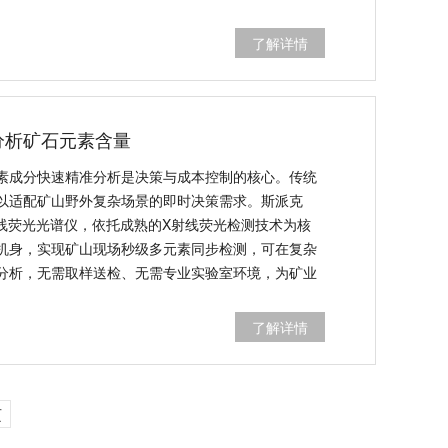
OM.01设备的核心优势与行业应用价值。
了解详情
分析矿石元素含量
素成分快速精准分析是决策与成本控制的核心。传统
以适配矿山野外复杂场景的即时决策需求。斯派克
式X射线荧光光谱仪，依托成熟的X射线荧光检测技术为核
机身，实现矿山现场秒级多元素同步检测，可在复杂
分析，无需取样送检、无需专业实验室环境，为矿业
了解详情
页