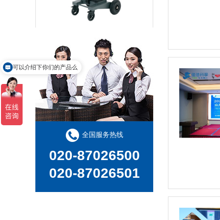
移动式火花直读光谱仪 PORT
可以介绍下你们的产品么
全国服务热线
020-87026500
德国斯派克辉光放电直读光谱仪 GDA750/GDA550
020-87026501