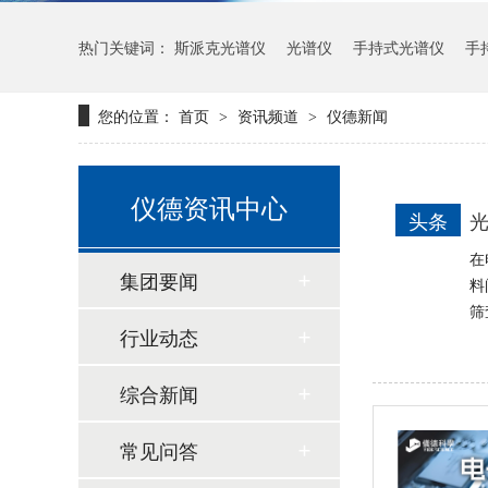
热门关键词：
斯派克光谱仪
光谱仪
手持式光谱仪
手
日立CMI730多功能分析测量仪
您的位置：
首页
资讯频道
仪德新闻
>
>
仪德资讯中心
头条
光
在
集团要闻
料
筛
行业动态
新品速递 | 德国斯派克推出新一代 SPECTRO xSORT XHH04
综合新闻
常见问答