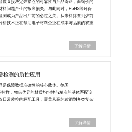
精度直接决定焊接点的可靠性与产品寿命，而铜价的
材料问题产生的报废损失。与此同时，RoHS等环保
检测成为产品出厂前的必过之关。从来料筛查到炉前
分析技术正在帮助电子材料企业在成本与品质的双重
了解详情
光谱检测的质控应用
品是保障数据准确性的核心载体。德国
C系列铜基控样，凭借优异的材质均匀性与精准的基体匹配设
谱仪日常质控的标配工具，覆盖从高纯紫铜到各类复杂
了解详情