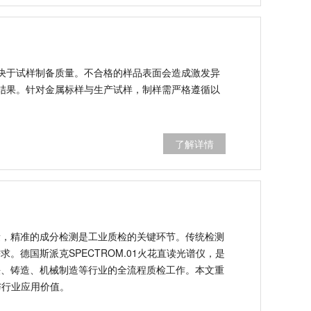
决于试样制备质量。不合格的样品表面会造成激发异
结果。针对金属标样与生产试样，制样需严格遵循以
了解详情
材料成分检测专业利器
料，其成分配比直接决定材料性能与工业产品质量，
节。传统检测设备精度有限、操作复杂、运行成本偏
基检测需求。德国斯派克SPECTROM.01火花直读
检测设备，兼具高精度、智能化、低能耗优势，广泛
全流程质检工作。本文重点阐述铁基材料的工业价