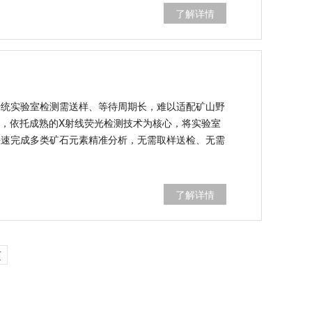
OM.01设备的核心优势与行业应用价值。
了解详情
传统实验室检测需送样、等待周期长，难以适配矿山野
光谱仪，依托成熟的X射线荧光检测技术为核心，将实验室
快速完成多类矿石元素精准分析，无需取样送检、无需
了解详情
页