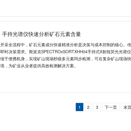
值、品类特点，并详细介绍SPECTR
：手持光谱仪快速分析矿石元素含量
与开采全流程中，矿石元素成分快速精准分析是决策与成本控制的核心。
即时决策需求。斯派克SPECTROxSORTXHH04手持式X射线荧光
浓缩于便携机身，实现矿山现场秒级多元素同步检测，可在复杂矿山现场
环境，为矿业从业者提供高效检测解决方案。
1
2
3
下一页
末