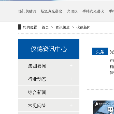
热门关键词：
斯派克光谱仪
光谱仪
手持式光谱仪
手
新品速递 | 德国斯派克推出新一代 SPECTRO xSORT XHH04
您的位置：
首页
资讯频道
仪德新闻
>
>
仪德资讯中心
头条
光
在
集团要闻
料
筛
行业动态
德国斯派克台式直读光谱仪SPECTRO MAXx 电弧/火花OES金属分析仪
综合新闻
常见问答
德国斯派克落地式直读光谱仪SPECTROMAXx 电弧/火花OES金属分析仪