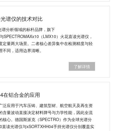
读光谱仪的技术对比
球光谱分析领域的标杆品牌，旗下
RF与SPECTROMAXx10（LMX10）火花直读光谱仪，
度定量两大场景。二者核心差异集中在检测精度与轻
理不同，适用边界清晰。
了解详情
HH04在铝合金的应用
广泛应用于汽车压铸、建筑型材、航空航天及再生资
的含量波动直接决定材料牌号与力学性能，因此全流
核心。德国斯派克（SPECTRO）作为全球光谱分
0直读光谱仪与xSORTXHH04手持光谱仪分别覆盖实