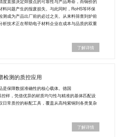
精度直接决定焊接点的可靠性与产品寿命，而铜价的
材料问题产生的报废损失。与此同时，RoHS等环保
检测成为产品出厂前的必过之关。从来料筛查到炉前
分析技术正在帮助电子材料企业在成本与品质的双重
了解详情
光谱检测的质控应用
品是保障数据准确性的核心载体。德国
C系列铜基控样，凭借优异的材质均匀性与精准的基体匹配设
谱仪日常质控的标配工具，覆盖从高纯紫铜到各类复杂
了解详情