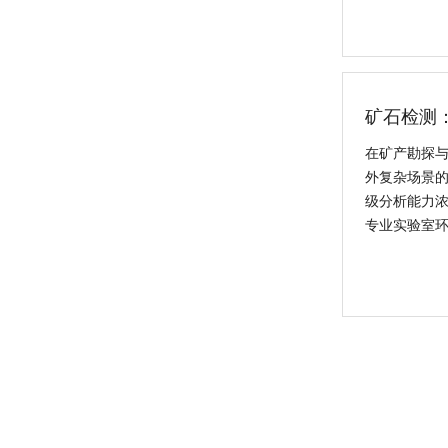
新品速递 | 德国斯派克推出新一代 SPECTRO xSORT XHH04
矿石检测
在矿产勘探
外复杂场景的
级分析能力
专业实验室
德国斯派克台式直读光谱仪SPECTRO MAXx 电弧/火花OES金属分析仪
德国斯派克落地式直读光谱仪SPECTROMAXx 电弧/火花OES金属分析仪