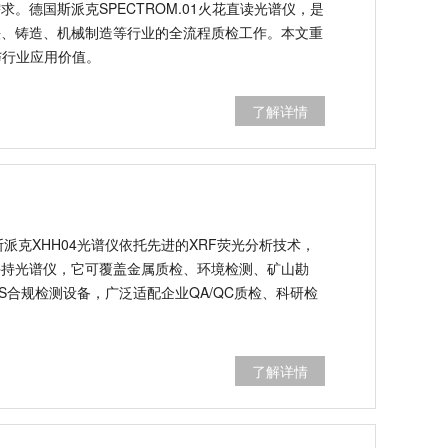
节。传统检测设备精度有限、操作复杂、运行成本偏
基检测需求。德国斯派克SPECTROM.01火花直读
检测设备，兼具高精度、智能化、低能耗优势，广泛
全流程质检工作。本文重点阐述铁基材料的工业价
OM.01设备的核心优势与行业应用价值。
了解详情
派克XHH04光谱仪依托先进的XRF荧光分析技术，
手持光谱仪，它可覆盖金属质检、环境检测、矿山勘
S合规检测设备，广泛适配企业QA/QC质检、科研检
了解详情