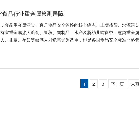
牢食品行业重金属检测屏障
桌，食品重金属污染一直是食品安全管控的核心痛点。土壤残留、水源污
等有害重金属渗入粮食、果蔬、肉制品、水产及婴幼儿辅食中。这类重金
老人、儿童、孕妇等敏感人群危害尤为严重，也是各国食品安全标准严格
1
2
3
下一页
末
首页
关于仪德
产品中心
行业应用
解决方