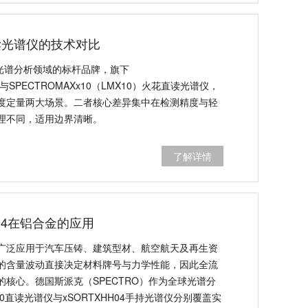
读光谱仪的技术对比
球光谱分析领域的标杆品牌，旗下
RF与SPECTROMAXx10（LMX10）火花直读光谱仪，
度定量两大场景。二者核心差异集中在检测精度与轻
理不同，适用边界清晰。
了解详情
HH04在铝合金的应用
广泛应用于汽车压铸、建筑型材、航空航天及再生资
的含量波动直接决定材料牌号与力学性能，因此全流
核心。德国斯派克（SPECTRO）作为全球光谱分
0直读光谱仪与xSORTXHH04手持光谱仪分别覆盖实