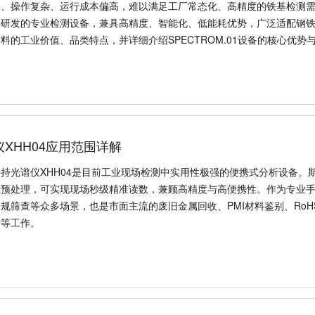
精准的成分检测是工业质检的关键环
高，难以满足工厂常态化、高精度的铁
光谱仪，是针对铁基材料研发的专业
适配钢铁、铸造、机械制造等行业的
值、品类特点，并详细介绍SPECTR
XHH04应用范围详解
持光谱仪XHH04是目前工业现场检测中实用性极强的便携式分析设备。斯
品预处理，可实现现场秒级精准读数，兼顾高精度与高便携性。作为专业
规筛查等众多场景，也是市面主流的废旧金属回收、PMI材料鉴别、RoH
析等工作。