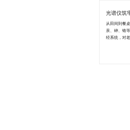
新品速递 | 德国斯派克推出新一代 SPECTRO xSORT XHH04
光谱仪筑
从田间到餐
汞、砷、铬
经系统，对
德国斯派克台式直读光谱仪SPECTRO MAXx 电弧/火花OES金属分析仪
仪德