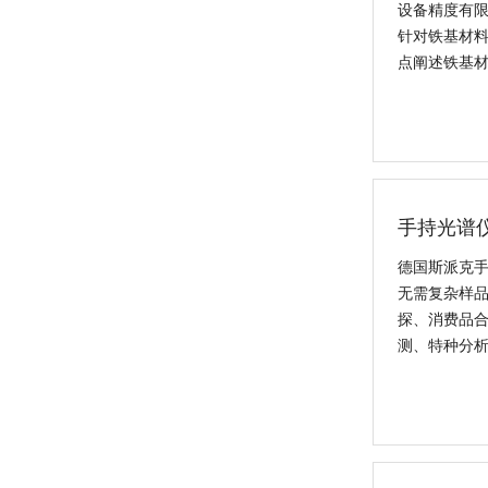
手持光谱仪
偏振能量色散X荧光分析仪 OCUBE ED-XRF
德国斯派克手
无需复杂样
探、消费品合
测、特种分