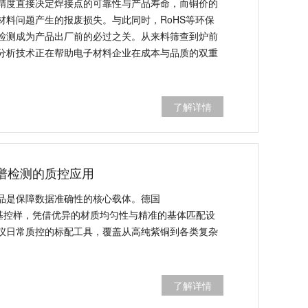
精度直接决定焊接点的可靠性与产品寿命，而铜价的
材料问题产生的报废损失。与此同时，RoHS等环保
检测成为产品出厂前的必过之关。从来料筛查到炉前
分析技术正在帮助电子材料企业在成本与品质的双重
了解详情
光谱检测的质控应用
品是保障数据准确性的核心载体。德国
C系列铜基控样，凭借优异的材质均匀性与精准的基体匹配设
谱仪日常质控的标配工具，覆盖从高纯紫铜到各类复杂
了解详情