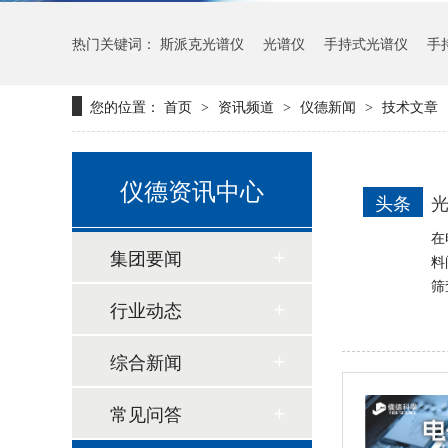
热门关键词：
斯派克光谱仪
光谱仪
手持式光谱仪
手
新品速递 | 德国斯派克推出新一代 SPECTRO xSORT XHH04
您的位置：
首页
资讯频道
仪德新闻
技术文章
>
>
>
仪德资讯中心
头条
光
在
集团要闻
料
筛
行业动态
综合新闻
德国斯派克台式直读光谱仪SPECTRO MAXx 电弧/火花OES金属分析仪
常见问答