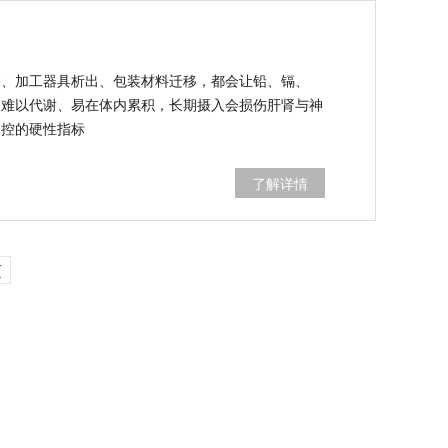
染、加工器具析出、包装材料迁移，都会让铅、镉、
属难以代谢、易在体内累积，长期摄入会损伤肝肾与神
管控的硬性指标
了解详情
页
案
技术服务
仪德新闻
联系仪德